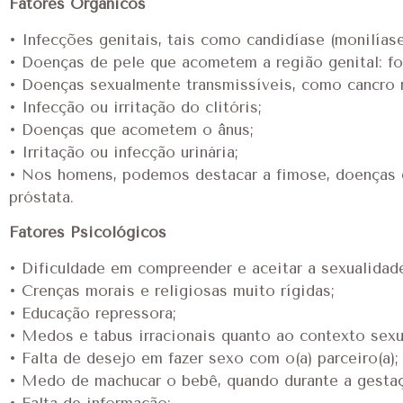
Fatores Orgânicos
• Infecções genitais, tais como candidíase (monilíase
• Doenças de pele que acometem a região genital: foli
• Doenças sexualmente transmissíveis, como cancro m
• Infecção ou irritação do clitóris;
• Doenças que acometem o ânus;
• Irritação ou infecção urinária;
• Nos homens, podemos destacar a fimose, doenças de
próstata.
Fatores Psicológicos
• Dificuldade em compreender e aceitar a sexualidad
• Crenças morais e religiosas muito rígidas;
• Educação repressora;
• Medos e tabus irracionais quanto ao contexto sexu
• Falta de desejo em fazer sexo com o(a) parceiro(a);
• Medo de machucar o bebê, quando durante a gesta
• Falta de informação;