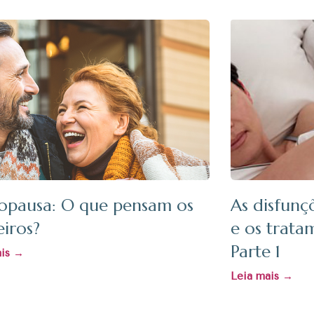
pausa: O que pensam os
As disfunç
eiros?
e os trata
Parte 1
ais →
Leia mais →