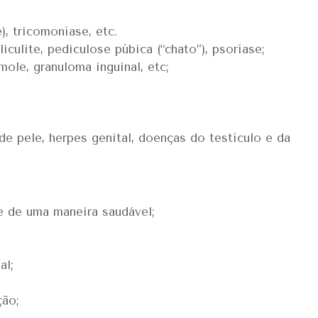
), tricomoníase, etc.
culite, pediculose púbica (“chato”), psoríase;
ole, granuloma inguinal, etc;
 pele, herpes genital, doenças do testículo e da
e de uma maneira saudável;
al;
ção;