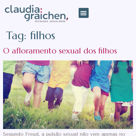
Terapia Sexual
Tag:
filhos
O afloramento sexual dos filhos
Segundo Freud, a pulsão sexual não vem apenas no