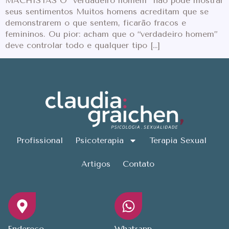
MACHISTAS O “verdadeiro homem” não pode mostrar
seus sentimentos Muitos homens acreditam que se
demonstrarem o que sentem, ficarão fracos e
femininos. Ou pior: acham que o “verdadeiro homem”
deve controlar todo e qualquer tipo […]
Profissional
Psicoterapia
Terapia Sexual
Artigos
Contato
Endereço
Whatsapp