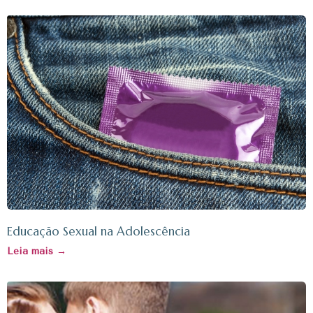
Educação Sexual na Adolescência
Leia mais →