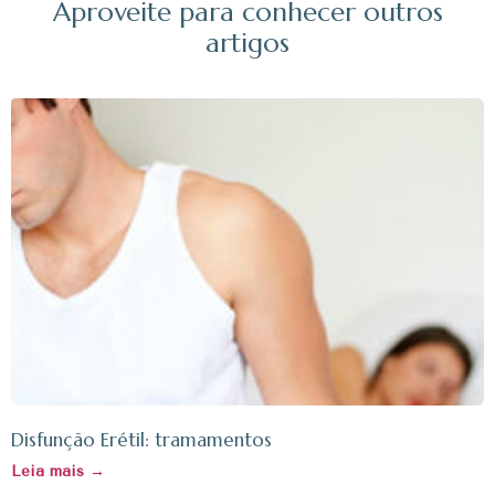
Aproveite para conhecer outros
artigos
Disfunção Erétil: tramamentos
Leia mais →