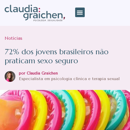
Notícias
72% dos jovens brasileiros não
praticam sexo seguro
por Claudia Graichen
Especialista em psicologia clínica e terapia sexual