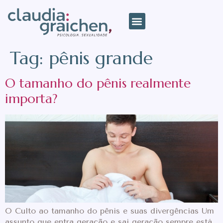
Tag:
pênis grande
O tamanho do pênis realmente
importa?
O Culto ao tamanho do pênis e suas divergências Um
assunto que entra geração e sai geração sempre está