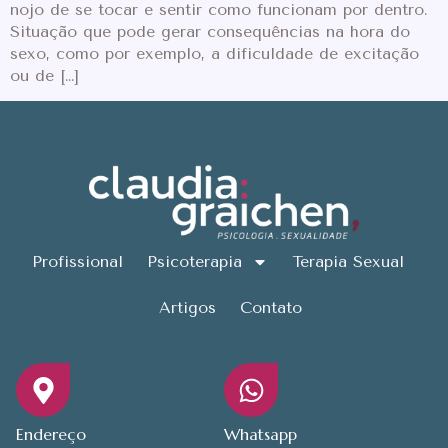
nojo de se tocar e sentir como funcionam por dentro.
Situação que pode gerar consequências na hora do
sexo, como por exemplo, a dificuldade de excitação
ou de […]
Profissional
Psicoterapia
Terapia Sexual
Artigos
Contato
Endereço
Whatsapp