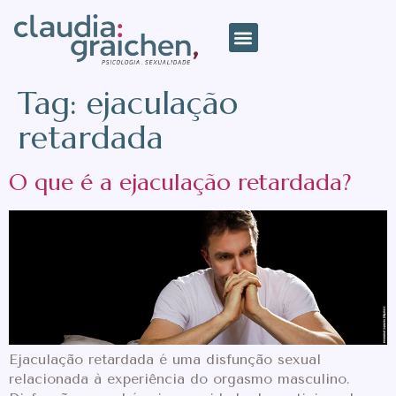
Tag:
ejaculação
retardada
O que é a ejaculação retardada?
Ejaculação retardada é uma disfunção sexual
relacionada à experiência do orgasmo masculino.